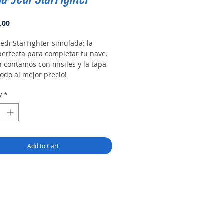
Price
.00
edi StarFighter simulada: la
perfecta para completar tu nave.
 contamos con misiles y la tapa
todo al mejor precio!
y
*
Add to Cart