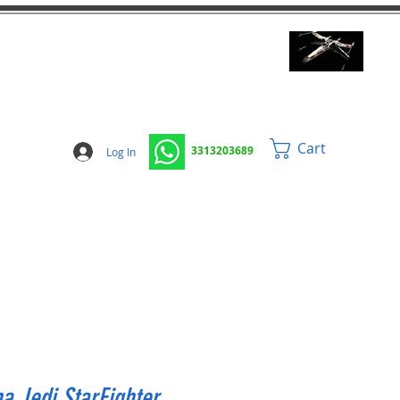
Cart
3313203689
Log In
a Jedi StarFighter