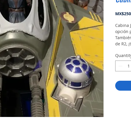
MX$250
Cabina J
opción 
También
de R2, ¡
Quantit