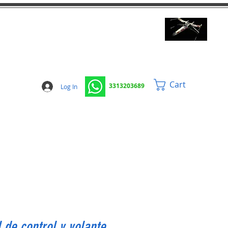
Cart
3313203689
Log In
 de control y volante