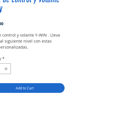
N
Price
00
 control y volante Y-WIN . Lleva 
al siguiente nivel con estas 
personalizadas.
y
*
Add to Cart