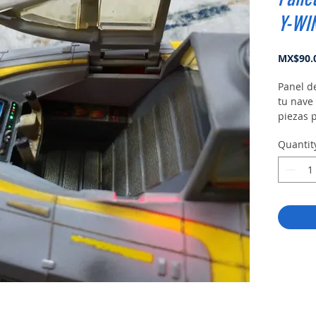
Y-WI
MX$90.
Panel de
tu nave 
piezas 
Quantit